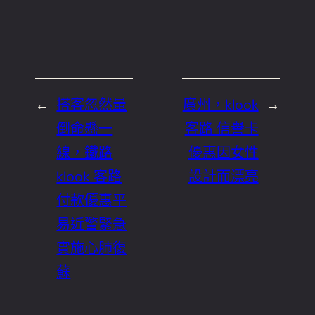
←
搭客忽然暈
廣州，klook
→
倒命懸一
客路 信譽卡
線，鐵路
優惠因女性
klook 客路
設計而漂亮
付款優惠平
易近警緊急
實施心肺復
蘇