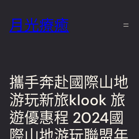
跳
至
月光療癒
主
要
內
容
攜手奔赴國際山地
游玩新旅klook 旅
遊優惠程 2024國
際山地游玩聯盟年