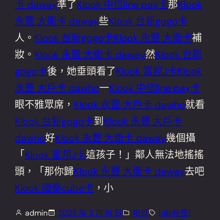
卡 daway
準了
Klook 中信line pay卡
那
Klook
永豐 大衛卡 daway
些
Klook 台新gogo卡
人。
Klook 台新gogo卡
Klook 永豐 大衛卡
補
妝。
Klook 永豐 大衛卡 daway
然
Klook 台新
gogo卡
後，她垂頭看了
Klook 富邦J卡
Klook
永豐 大戶卡 dawho
一
Klook 中信line pay卡
眼不雅眾席，
Klook 永豐 大戶卡 dawho
就看
Klook 台新gogo卡
到
Klook 永豐 大戶卡
dawho
好
Klook 永豐 大衛卡 daway
幾個攝
「
Klook 富邦J卡
這孩子！」鄰人無法地搖搖
頭，「那你歸
Klook 永豐 大衛卡 daway
去吧
Klook 國泰cube卡
，小
admin
2025 年 3 月 16 日
項目
[db:标签]