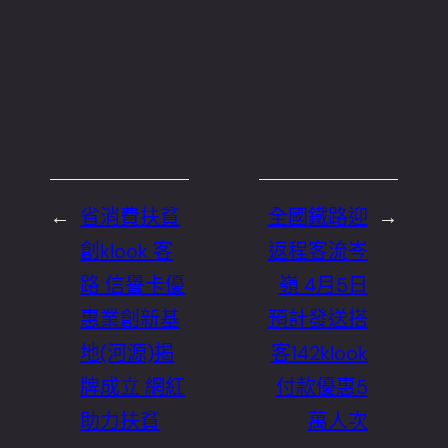
←
省消費扶貧
全國鐵路迎
→
創klook 客
返程客流岑
路 信譽卡優
嶺 4月5日
惠業創新基
預計發送搭
地(河源)揭
客142klook
牌成立 網紅
付款優惠5
助力扶貧
萬人次