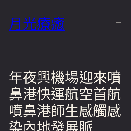
跳
至
月光療癒
主
要
內
容
年夜興機場迎來噴
鼻港快運航空首航
噴鼻港師生感觸感
染內地發展脈