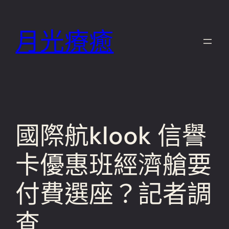
跳
至
月光療癒
主
要
內
容
國際航klook 信譽
卡優惠班經濟艙要
付費選座？記者調
查