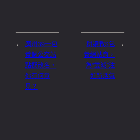
←
廣州39一包
耕讀教S包
→
養個公交站
養網站育，
點擬改名，
為“雙減”注
你有何意
進新活氣
見？