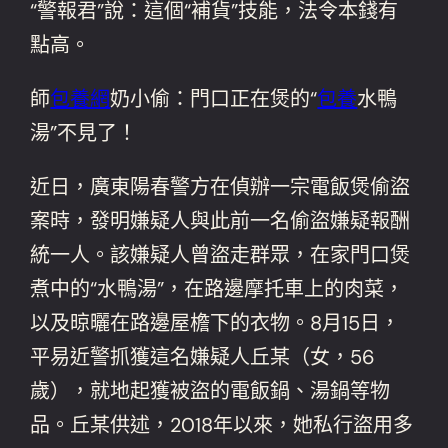
“警報君”說：這個“補貨”技能，法令本錢有
點高。
師
包養網
奶小偷：門口正在煲的“
包養
水鴨
湯”不見了！
近日，廣東陽春警方在偵辦一宗電飯煲偷盜
案時，發明嫌疑人與此前一名偷盜嫌疑報酬
統一人。該嫌疑人曾盜走群眾，在家門口煲
煮中的“水鴨湯”，在路邊摩托車上的肉菜，
以及晾曬在路邊屋檐下的衣物。8月15日，
平易近警抓獲這名嫌疑人丘某（女，56
歲），就地起獲被盜的電飯鍋、湯鍋等物
品。丘某供述，2018年以來，她私行盜用多