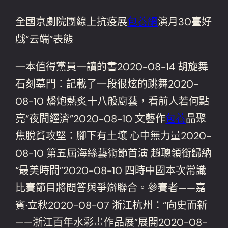
全國京劇院團線上抗疫展
包養網
演月30臺好
戲“云端”表態
一本值得黨員一讀的書2020-08-14 胡旋舞
石刻墓門：記載了一段很炫的跳舞2020-
08-10 燔炮爇炙十八般廚藝，看前人若何點
亮“夜間經濟”2020-08-10 文藝作
包養
品聚
焦脫貧攻堅：腳下有土壤 心中無力量2020-
08-10 第五屆海絲藝術節首演 趙聰領銜歸納
“最美時間”2020-08-10 四時中國本次常識
比賽節目將問答與爭辯聯合。參賽者——嘉
賓·立秋2020-08-07 浙江杭州：“向史而新
——浙江百年水彩畫作品展”展開2020-08-