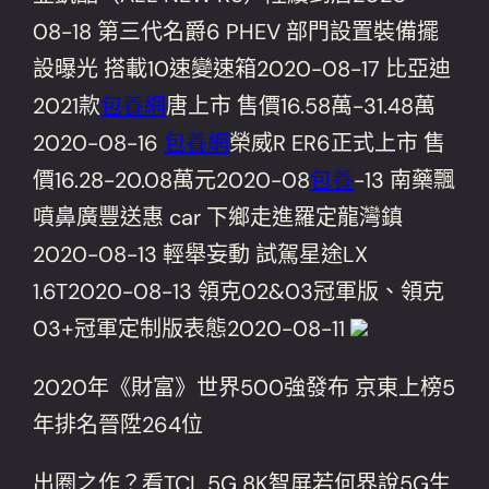
08-18 第三代名爵6 PHEV 部門設置裝備擺
設曝光 搭載10速變速箱2020-08-17 比亞迪
2021款
包養網
唐上市 售價16.58萬-31.48萬
2020-08-16
包養網
榮威R ER6正式上市 售
價16.28-20.08萬元2020-08
包養
-13 南藥飄
噴鼻廣豐送惠 car 下鄉走進羅定龍灣鎮
2020-08-13 輕舉妄動 試駕星途LX
1.6T2020-08-13 領克02&03冠軍版、領克
03+冠軍定制版表態2020-08-11
2020年《財富》世界500強發布 京東上榜5
年排名晉陞264位
出圈之作？看TCL 5G 8K智屏若何界說5G生