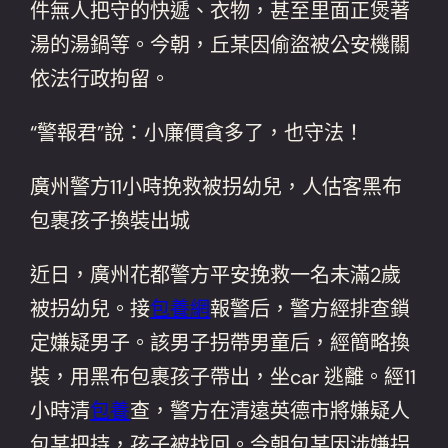
件無人把守的快遞、衣物，甚至里面正煲著
湯的湯鍋等。今朝，丘某因偷盜被公安機關
依法行政拘留。
“警報君”說：小廉價貪多了，也守法！
廣州警方11小時挽救被拐幼兒，人估客黑布
包裹孩子換裝出城
近日，廣州花都警方平安挽救一名未滿2歲
被拐幼兒。接
包養網
報警后，警方經排查鎖
定嫌疑男子。該男子拐帶男童后，經簡略換
裝，用黑布包裹孩子帶出，坐car 逃離。經11
小時清
包養
查，警方在清遠英德市將嫌疑人
包某把持，孩子被找回。今朝包某因涉嫌拐