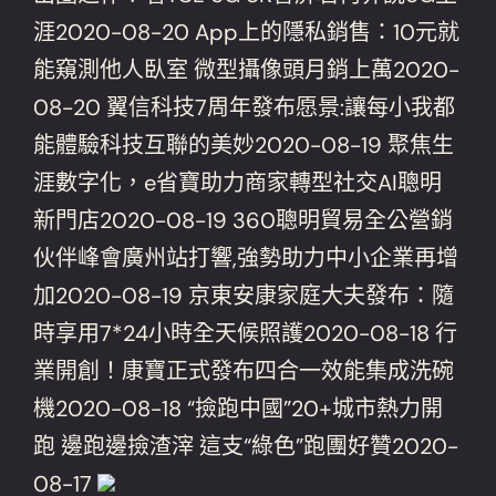
涯2020-08-20 App上的隱私銷售：10元就
能窺測他人臥室 微型攝像頭月銷上萬2020-
08-20 翼信科技7周年發布愿景:讓每小我都
能體驗科技互聯的美妙2020-08-19 聚焦生
涯數字化，e省寶助力商家轉型社交AI聰明
新門店2020-08-19 360聰明貿易全公營銷
伙伴峰會廣州站打響,強勢助力中小企業再增
加2020-08-19 京東安康家庭大夫發布：隨
時享用7*24小時全天候照護2020-08-18 行
業開創！康寶正式發布四合一效能集成洗碗
機2020-08-18 “撿跑中國”20+城市熱力開
跑 邊跑邊撿渣滓 這支“綠色”跑團好贊2020-
08-17