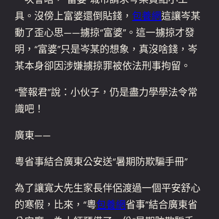
具。沒傍上富婆還倒貼錢，
包養網
這讓岑某
動了歪心思——擄掠“富婆”。這一擄掠才發
明，“富婆”只是岑某的想象，真沒啥錢，岑
某本身卻因涉嫌擄掠罪被依法刑事拘留。
“警報君”說：小伙子，仍是盡力學學法令常
識吧！
廣東——
粵省事結合廣東公安送“暑期防欺騙手冊”
為了讓寬大先生家長伴侶渡過一個平安舒心
的寒假，比來，“粵
包養網
省事”結合廣東省