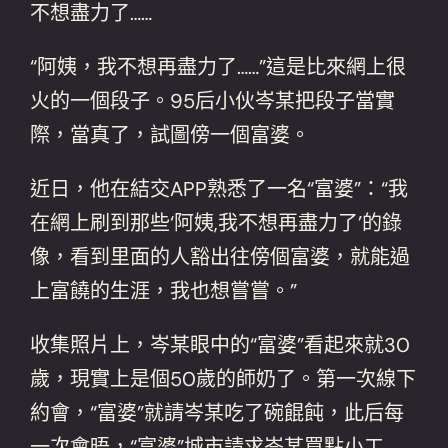
不想盡力了……
“阿姨，我不想再盡力了……”這是比來網上很
火的一個段子。95后小伙岑某把段子當實
際，當真了，試圖傍一個富婆。
近日，他在結交APP熟悉了一名“富婆”：“我
在網上刷到那些‘阿姨,我不想再盡力了’的錄
像，看到里面的人豁出往傍個富婆，就能過
上富饒的生涯，我也想嘗嘗。”
收集照片上，岑某眼中的“富婆”看起來就30
歲，現實上是個50歲的師奶了。第一次線下
約會，“富婆”就請岑某吃了碗餛飩，此后每
一次會晤，“富婆”城市請求岑某買點小工