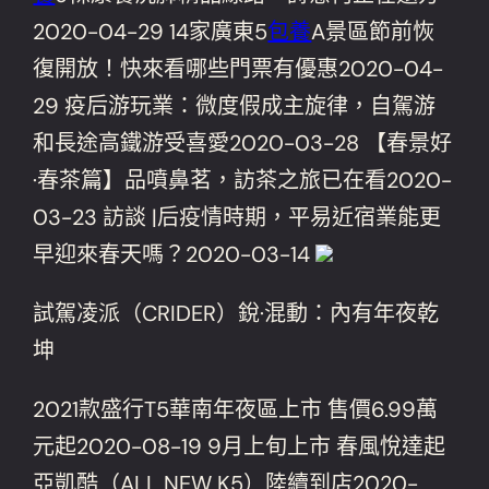
2020-04-29 14家廣東5
包養
A景區節前恢
復開放！快來看哪些門票有優惠2020-04-
29 疫后游玩業：微度假成主旋律，自駕游
和長途高鐵游受喜愛2020-03-28 【春景好
·春茶篇】品噴鼻茗，訪茶之旅已在看2020-
03-23 訪談 |后疫情時期，平易近宿業能更
早迎來春天嗎？2020-03-14
試駕凌派（CRIDER）銳·混動：內有年夜乾
坤
2021款盛行T5華南年夜區上市 售價6.99萬
元起2020-08-19 9月上旬上市 春風悅達起
亞凱酷（ALL NEW K5）陸續到店2020-