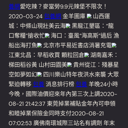
養網
愛吃辣？麥當勞9.9元辣堡不限次！
2020-03-24
包養網
金羊圖庫
山西運
城：中條山現壯美云海
黑龍江墾區：“龍
口奪糧”搶收忙
海口：臺風“海高斯”過后 漁
船出海打魚
北京市平易近書店消暑充電
江東北昌：早稻收買 顆粒回倉
湖南嘉禾：
梯田稻谷黃 山村田園美
貴州從江：殘暴星
空如夢如幻
四川樂山特年夜洪水來襲 大眾
緊迫轉移
包養
消息排行榜
包養
羊晚24小時
今晚，國際油價迎來年內第三次上調2020-
08-21 21:42:37 東莞掉業補貼金年內可申領
和睦掉業保險金同時支付2020-08-21
07:02:53 廣佛南環城際三站名有調劑 年末