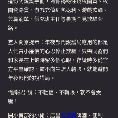
這份防說謊手冊，為你揭秘注銷校園貸、校
園套路貸、游戲充值紅包返利、游戲欺騙、
兼職刷單、假充班主任等暑期罕見欺騙套
路。
差人蜀黍提示：年夜部門說謊局應用的都是
人們貪小廉價的心思停止欺騙，只需同窗們
和家長在上彀時留多個心眼，存疑時多從官
方平臺確認，盡不向生疏人轉賬，就能避開
年夜部門的說謊局。
“警報君”說：不輕信、不轉賬，就不會受
騙！
開小賣部的小偷：店里
包養網
啤酒、便利