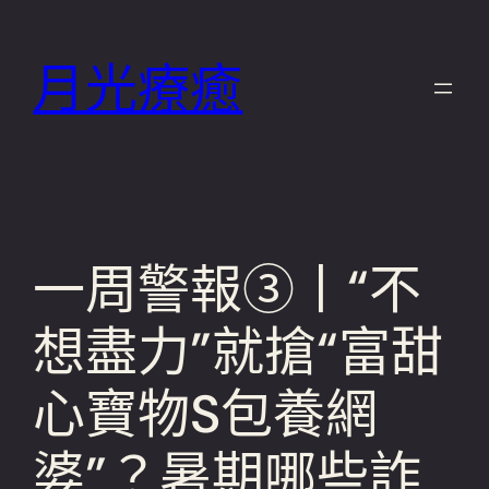
跳
至
月光療癒
主
要
內
容
一周警報③丨“不
想盡力”就搶“富甜
心寶物S包養網
婆”？暑期哪些詐