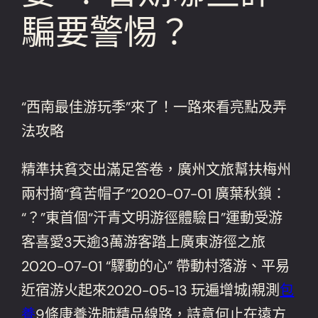
騙要警惕？
“西南最佳游玩季”來了！一路來看亮點及弄
法攻略
精準扶貧交出滿足答卷，廣州文旅幫扶梅州
兩村摘“貧苦帽子”2020-07-01 廣葉秋鎖：
“？”東首個“汗青文明游徑體驗日”運動受游
客喜愛3天逾3萬游客踏上廣東游徑之旅
2020-07-01 “驛動的心” 帶動村落游、平易
近宿游火起來2020-05-13 玩遍增城|親測
包
養
9條康養洗肺精品線路，詩意何止在遠方