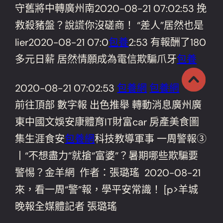
守舊將中轉廣州南2020-08-21 07:02:53 挽
救殺豬盤？說謊你沒磋商！ “差人”居然也是
lier2020-08-21 07:0
包養
2:53 有報酬了180
多元日薪 居然情願成為電信欺騙爪牙
包養
2020-08-21 07:02:53
包養網
包養網
前往頂部 數字報 出色推舉 轉動消息廣州廣
東中國文娛安康體育IT財富car 房產美食圖
集生涯食安
包養網
科技教導軍事 一周警報③
丨“不想盡力”就搶“富婆”？暑期哪些欺騙要
警惕？金羊網 作者：張璐瑤 2020-08-21
來，看一周“警”報，學平安常識！ [p>羊城
晚報全媒體記者 張璐瑤