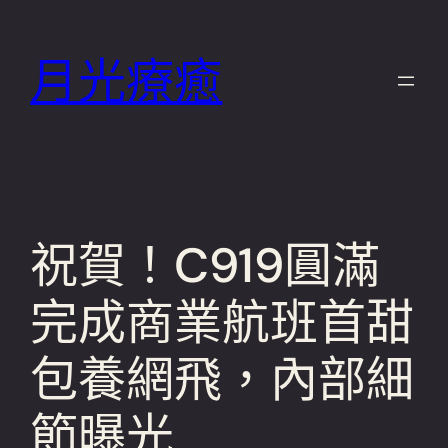
跳
至
月光療癒
主
要
內
容
祝賀！C919圓滿
完成商業航班首甜
包養網飛，內部細
節曝光