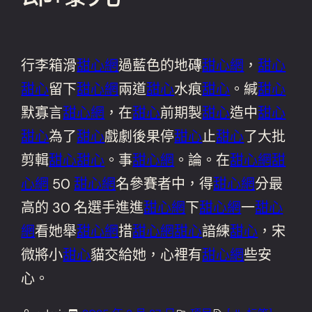
行李箱滑
甜心網
過藍色的地磚
甜心網
，
甜心
甜心
留下
甜心網
兩道
甜心
水痕
甜心
。緘
甜心
默寡言
甜心網
，在
甜心
前期製
甜心
造中
甜心
甜心
為了
甜心
戲劇後果停
甜心
止
甜心
了大批
剪輯
甜心
甜心
。事
甜心網
。論。在
甜心網
甜
心網
50
甜心網
名參賽者中，得
甜心網
分最
高的 30 名選手進進
甜心網
下
甜心網
一
甜心
網
看她舉
甜心網
措
甜心網
甜心
諳練
甜心
，宋
微將小
甜心
貓交給她，心裡有
甜心網
些安
心。