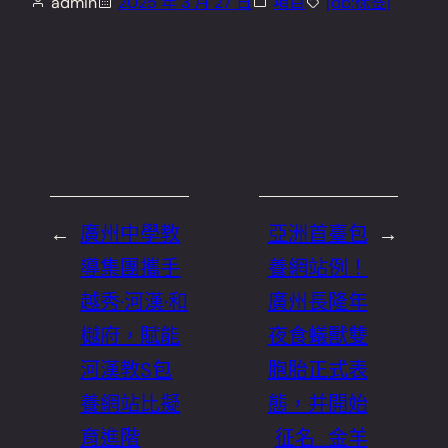
admin
2025 年 3 月 27 日
項目
[db:标签]
←
廣州中學教
亞洲首臺包
→
導集團攜手
養網站例！
越秀·河漢·和
廣州長隆年
樾府，賦能
夜食蟻獸雙
河漢教S包
胞胎正式表
養網站比擬
態，并開始
育進階
征名_金羊