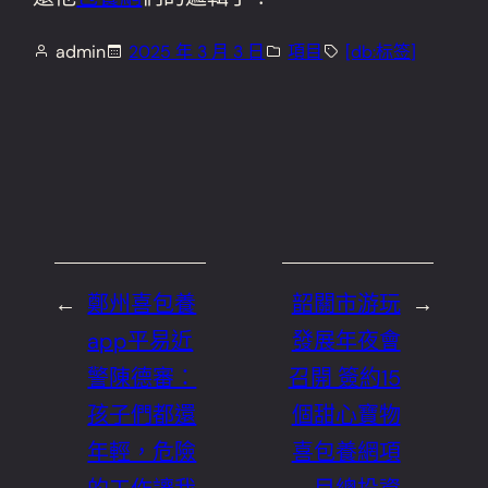
admin
2025 年 3 月 3 日
項目
[db:标签]
←
鄭州喜包養
韶關市游玩
→
app平易近
發展年夜會
警陳德審：
召開 簽約15
孩子們都還
個甜心寶物
年輕，危險
喜包養網項