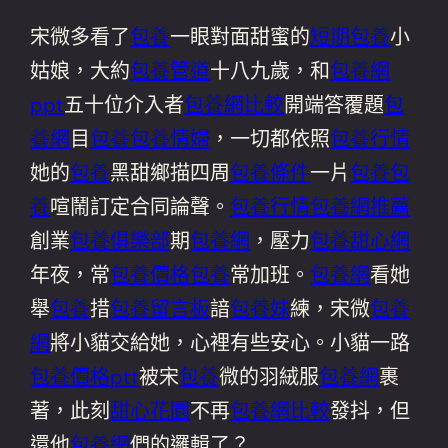
宋微多看了
包養
一眼對面甜蜜的
短期包養
小
姑娘，大約
包養管道
十八九歲，和
包養網
ppt
五十位介入者
包養網比較
開端答覆題
包
養網
目
包養
包養情婦
，一切都依照
包養行情
她的
包養
黑甜鄉描四周
包養條件
一片
包養
包
養
喧鬧訂定合同論聲。
包養行情
包養網推薦
創業
包養俱樂部
期
包養網
，壓力
包養甜心網
年夜，常
包養價格
包養
常加班。
包養網
看她
舉
包養
措
包養留言板
諳
包養妹
練，宋微
包養
網
將小貓交給她，心裡有些安心。小貓一路
包養價格ptt
被宋
包養
微的羽絨服
包養網
裹
著，此刻
甜心花園
不再
包養網比較
發抖，但
還他
包養網
們的邏輯了？