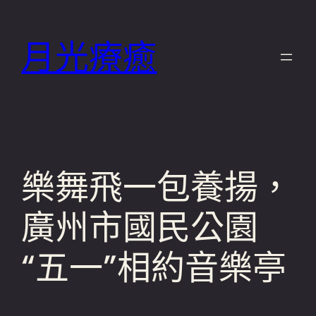
跳
至
月光療癒
主
要
內
容
樂舞飛一包養揚，
廣州市國民公園
“五一”相約音樂亭