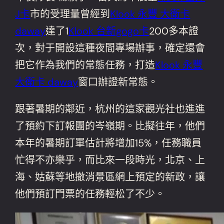
J卡
市的受理量曾經到
Klook 永豐 大衛卡
daway
達了1
Klook 台新gogo卡
200多本證
次，對于開設這種夜間專場辦事，確定還會
把它作為我們的常態任務，打造
Klook 永豐
大衛卡 daway
窗口辦證新常態。
跟著暑期的鄰近，杭州的這家觀光社也進進
了預約下訂報團的岑嶺期。比擬往年，他們
本年的暑期訂單估計將增加15%，任務職員
忙得不亦樂乎，而比來一段時光，北京、上
海、姑蘇等地撤消景區網上預定的新政，讓
他們預訂門票的任務輕松了不少。