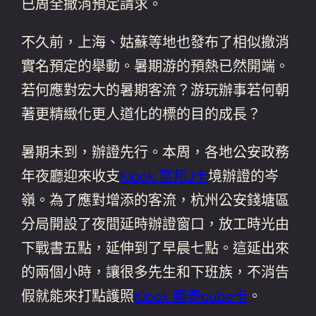
已周全撤消預定請求。
不久前，上海、姑蘇等地也發布了相似撤消
實名預定的舉動。暑期游的預熱已然開端。
若何應對宏大的暑期客流？游玩辦事若何朝
著更精緻化更人道化的標的目的成長？
暑期未到，辦證先行。本周，各地公安政務
年夜廳迎來收支
Klook 富邦J卡
境辦證的岑
嶺。為了應對增添的客流，杭州公安錢塘區
分局開設了夜間延時辦證窗口，放工時光由
下戰書五點，延伸到了早晨七點。這延出來
的兩個小時，讓很多先生和下班族，不消告
假就能來打點護照
Klook 國泰cube卡
。