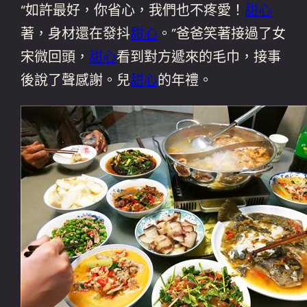
“如許最好，你省心，我們也不疼愛！
甜心
著，身材還在發抖
甜心
。”爸爸笑著接過了女
宋微回頭，
甜心
看到對方遞來的毛巾，接事
後說了聲感謝。兒
甜心
的年禮。