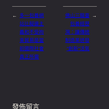
←
多一包養網
佛山三龍臺
→
站比擬邊主
包養經歷
義和不受拘
灣：讓傳統
束貿易是當
制造業迸發
前國際社會
“創新”活氣
真正所需
發佈留言