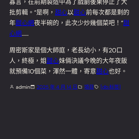
寡言，在前期製造中為了戲劇後果停止了大
批剪輯。“是啊，
甜心
以
甜心
前每次都是剩的
年
甜心網
夜半碗的，此次少炒幾個菜吧！”
甜
心網
……
周密斯家是個大師庭，老長幼小，有20口
人，終極，姐
甜心
妹倆決議今晚的大年夜飯
就預備10個菜，渾然一體，寄意
甜心
也好。
admin
2025 年 4 月 14 日
項目
[db:标签]