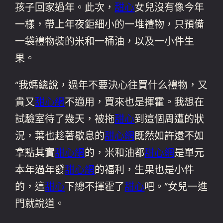
孩子回家過年。此次，
甜心
女兒沒有像今年
一樣，帶上年夜鉅細小的一堆禮物，只預備
一袋禮物裝的米和一桶油，以及一小件生
果。
“我媽總說，過年不要決心往買什么禮物，又
貴又
甜心網
不適用，買來也是揮霍。我想在
試驗室待了幾天，被拖
甜心
到這個周遭的狀
況，葉也趁著歇息的
甜心網
既然如許還不如
拿點其實
甜心網
的，米和油都
甜心網
是單元
本年過年發
甜心網
的福利，生果也是小件
的，這
甜心
下總不揮霍了
甜心
吧。”女兒一進
門就說道。