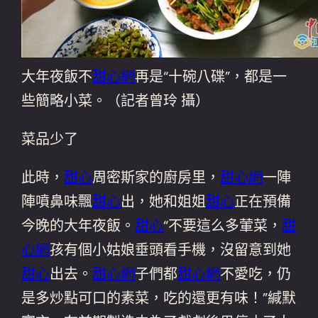
大年夜飯不
甜心網
再是“十碗八碟”，都是一
些簡略小菜。（記者曾玲 攝）
菜品少了
此時，
甜心
周密斯家的廚房里，
甜心網
一陣
陣噴鼻味飄
甜心
出，她和姐姐
甜心
正在預備
今晚的大年夜飯。
甜心
“不要這么多葷菜，
甜
心網
孩有個小姑娘垂頭看手機，沒留意到她
甜心
出去。
甜心網
子們都
甜心網
不愛吃，仍
是多炒點可口的素菜，吃的還更有味！”緘默